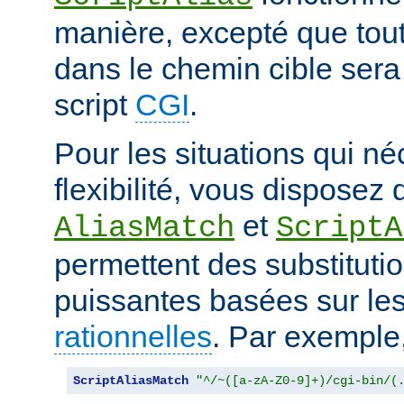
manière, excepté que tout
dans le chemin cible sera
script
CGI
.
Pour les situations qui né
flexibilité, vous disposez 
et
AliasMatch
ScriptA
permettent des substituti
puissantes basées sur le
rationnelles
. Par exemple
ScriptAliasMatch
"^/~([a-zA-Z0-9]+)/cgi-bin/(