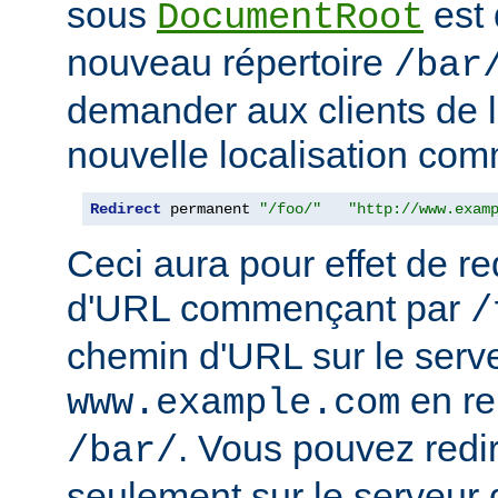
sous
est 
DocumentRoot
nouveau répertoire
/bar
demander aux clients de l
nouvelle localisation comm
Redirect
 permanent 
"/foo/"
"http://www.exam
Ceci aura pour effet de re
d'URL commençant par
/
chemin d'URL sur le serv
en r
www.example.com
. Vous pouvez redir
/bar/
seulement sur le serveur 