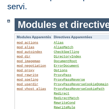
servi.
Modules et directiv
Modules Apparentés
Directives Apparentées
mod_actions
Alias
mod_alias
AliasMatch
mod_autoindex
CheckSpelling
mod_dir
DirectoryIndex
mod_imagemap
DocumentRoot
mod_negotiation
ErrorDocument
mod_proxy
Options
mod_rewrite
ProxyPass
mod_speling
ProxyPassReverse
mod_userdir
ProxyPassReverseCookieDomain
mod_vhost_alias
ProxyPassReverseCookiePath
Redirect
RedirectMatch
RewriteCond
RewriteRule