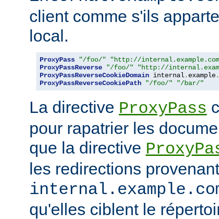
client comme s'ils appart
local.
ProxyPass
"/foo/"
"http://internal.example.co
ProxyPassReverse
"/foo/"
"http://internal.exa
ProxyPassReverseCookieDomain
 internal
.
example
ProxyPassReverseCookiePath
"/foo/"
"/bar/"
La directive
c
ProxyPass
pour rapatrier les docume
que la directive
ProxyPa
les redirections provenan
internal.example.co
qu'elles ciblent le réperto