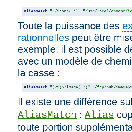
AliasMatch
"^/icons(.*)"
"/usr/local/apache/i
Toute la puissance des
e
rationnelles
peut être mise
exemple, il est possible d
avec un modèle de chemi
la casse :
AliasMatch
"(?i)^/image(.*)"
"/ftp/pub/image$
Il existe une différence su
:
cop
AliasMatch
Alias
toute portion supplémenta