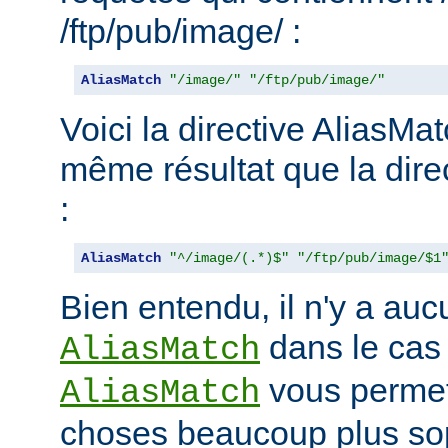
/ftp/pub/image/ :
AliasMatch
"/image/"
"/ftp/pub/image/"
Voici la directive AliasMat
même résultat que la dire
:
AliasMatch
"^/image/(.*)$"
"/ftp/pub/image/$1
Bien entendu, il n'y a aucu
dans le cas
AliasMatch
vous permet 
AliasMatch
choses beaucoup plus sop