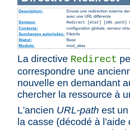
Description:
Envoie une redirection externe de
avec une URL différente
Syntaxe:
Redirect [
état
] [
URL-path
]
Contexte:
configuration globale, serveur virtu
Surcharges autorisées:
FileInfo
Statut:
Base
Module:
mod_alias
La directive
pe
Redirect
correspondre une ancien
nouvelle en demandant au 
chercher la ressource à un
L'ancien
URL-path
est un
la casse (décodé à l'aide