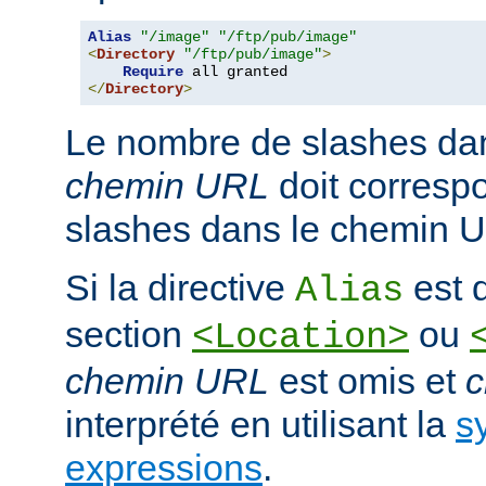
Alias
"/image"
"/ftp/pub/image"
<
Directory
"/ftp/pub/image"
>
Require
</
Directory
>
Le nombre de slashes da
chemin URL
doit corresp
slashes dans le chemin U
Si la directive
est d
Alias
section
ou
<Location>
chemin URL
est omis et
c
interprété en utilisant la
s
expressions
.