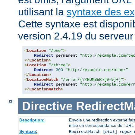
utilisant la
syntaxe des ex
Cette syntaxe est disponib
version 2.4.19 du serveu
<
Location
"/one"
>
Redirect
 permanent 
"http://example.com/tw
</
Location
>
<
Location
"/three"
>
Redirect
303
"http://example.com/other"
</
Location
>
<
LocationMatch
"/error/(?<NUMBER>[0-9]+)"
>
Redirect
 permanent 
"http://example.com/er
</
LocationMatch
>
Directive
RedirectM
Description:
Envoie une redirection externe fai
mise en correspondance de l'URL 
Syntaxe:
RedirectMatch [
état
]
regex