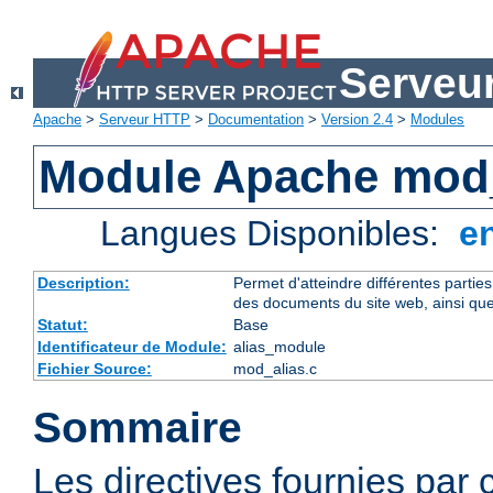
Serveu
Apache
>
Serveur HTTP
>
Documentation
>
Version 2.4
>
Modules
Module Apache mod_
Langues Disponibles:
e
Description:
Permet d'atteindre différentes partie
des documents du site web, ainsi que
Statut:
Base
Identificateur de Module:
alias_module
Fichier Source:
mod_alias.c
Sommaire
Les directives fournies par