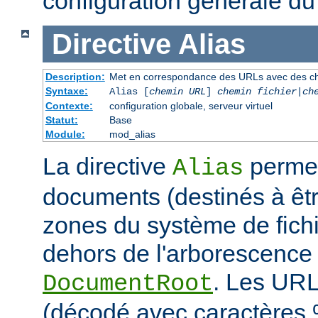
configuration générale du
Directive
Alias
Description:
Met en correspondance des URLs avec des ch
Syntaxe:
Alias [
chemin URL
]
chemin fichier
|
ch
Contexte:
configuration globale, serveur virtuel
Statut:
Base
Module:
mod_alias
La directive
permet
Alias
documents (destinés à êtr
zones du système de fichi
dehors de l'arborescence
. Les URL
DocumentRoot
(décodé avec caractères