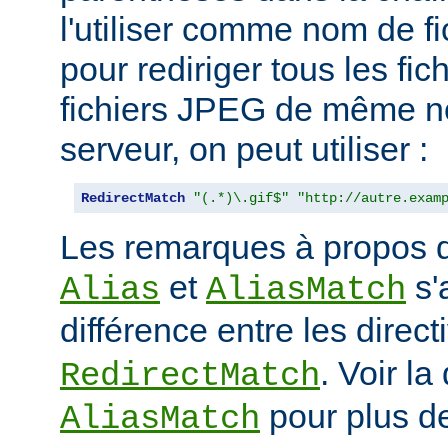
l'utiliser comme nom de fi
pour rediriger tous les fic
fichiers JPEG de même n
serveur, on peut utiliser :
RedirectMatch
"(.*)\.gif$"
"http://autre.exam
Les remarques à propos de
et
s'
Alias
AliasMatch
différence entre les direc
. Voir la
RedirectMatch
pour plus de
AliasMatch