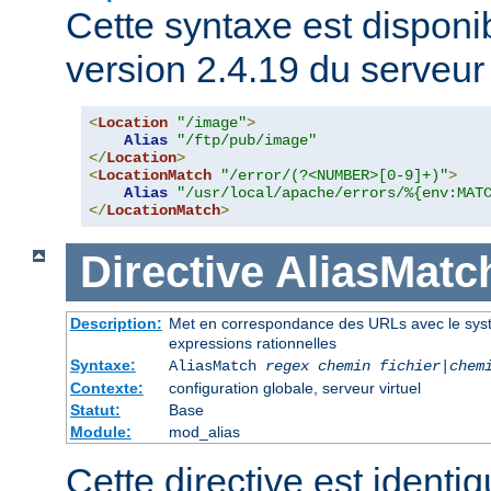
Cette syntaxe est disponib
version 2.4.19 du serveu
<
Location
"/image"
>
Alias
"/ftp/pub/image"
</
Location
>
<
LocationMatch
"/error/(?<NUMBER>[0-9]+)"
>
Alias
"/usr/local/apache/errors/%{env:MAT
</
LocationMatch
>
Directive
AliasMatc
Description:
Met en correspondance des URLs avec le systèm
expressions rationnelles
Syntaxe:
AliasMatch
regex
chemin fichier
|
chem
Contexte:
configuration globale, serveur virtuel
Statut:
Base
Module:
mod_alias
Cette directive est identiq