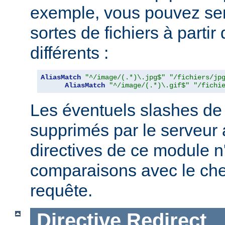
exemple, vous pouvez serv
sortes de fichiers à partir
différents :
AliasMatch
"^/image/(.*)\.jpg$"
"/fichiers/jp
AliasMatch
"^/image/(.*)\.gif$"
"/fichi
Les éventuels slashes de 
supprimés par le serveur 
directives de ce module n
comparaisons avec le ch
requête.
Directive
Redirect