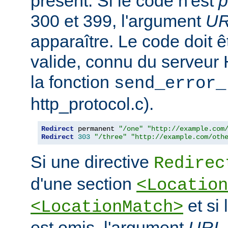
présent. Si le code n'est
p
300 et 399, l'argument
U
apparaître. Le code doit
valide, connu du serveur
la fonction
send_error_
http_protocol.c).
Redirect
 permanent 
"/one"
"http://example.com
Redirect
303
"/three"
"http://example.com/oth
Si une directive
Redirec
d'une section
<Location
et si
<LocationMatch>
est omis, l'argument
URL