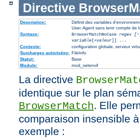
Directive
BrowserM
Description:
Définit des variables d'environne
User-Agent sans tenir compte de l
Syntaxe:
BrowserMatchNoCase
regex [!
variable
[=
valeur
]] ...
Contexte:
configuration globale, serveur virtu
Surcharges autorisées:
FileInfo
Statut:
Base
Module:
mod_setenvif
La directive
BrowserMat
identique sur le plan séma
. Elle pe
BrowserMatch
comparaison insensible à
exemple :