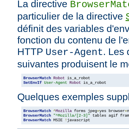
La directive
BrowserMat
particulier de la directive
définit des variables d'e
fonction du contenu de l'
HTTP
. Les 
User-Agent
suivantes produisent le m
BrowserMatch
Robot
SetEnvIf
User-Agent
Robot
 is_a_robot
Quelques exemples suppl
BrowserMatch
^
Mozilla
 forms jpeg
=
yes browser
=
BrowserMatch
"^Mozilla/[2-3]"
BrowserMatch
 MSIE 
!
javascript