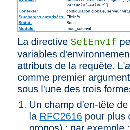
variable
[=
valeur
]] ...
Contexte:
configuration globale, serveur virtu
Surcharges autorisées:
FileInfo
Statut:
Base
Module:
mod_setenvif
La directive
pe
SetEnvIf
variables d'environnement
attributs de la requête. L'
a
comme premier argument 
sous l'une des trois forme
Un champ d'en-tête de
la
RFC2616
pour plus d
propos) ; par exemple 