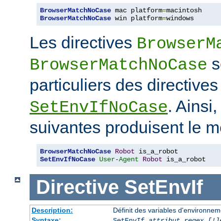
BrowserMatchNoCase
 mac platform
=
BrowserMatchNoCase
 win platform
=
windows
Les directives
BrowserM
s
BrowserMatchNoCase
particuliers des directive
. Ainsi
SetEnvIfNoCase
suivantes produisent le m
BrowserMatchNoCase
Robot
SetEnvIfNoCase
User-Agent
Robot
 is_a_robot
Directive
SetEnvIf
Description:
Définit des variables d'environneme
Syntaxe:
SetEnvIf
attribut regex [!]