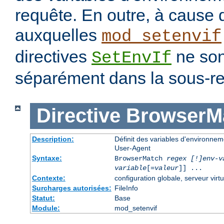
requête. En outre, à cause 
auxquelles
mod_setenvif
directives
ne son
SetEnvIf
séparément dans la sous-re
Directive
BrowserM
Description:
Définit des variables d'environne
User-Agent
Syntaxe:
BrowserMatch
regex [!]env-v
variable
[=
valeur
]] ...
Contexte:
configuration globale, serveur virtu
Surcharges autorisées:
FileInfo
Statut:
Base
Module:
mod_setenvif