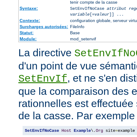
tenir compte de la casse
Syntaxe:
SetEnvIfNoCase
attribut reg
variable
[=
valeur
]] ...
Contexte:
configuration globale, serveur virtu
Surcharges autorisées:
FileInfo
Statut:
Base
Module:
mod_setenvif
La directive
SetEnvIfNo
d'un point de vue sémanti
, et ne s'en dis
SetEnvIf
que la comparaison des 
rationnelles est effectuée
de la casse. Par exemple 
SetEnvIfNoCase
Host
Example
\.
Org
 site
=
example