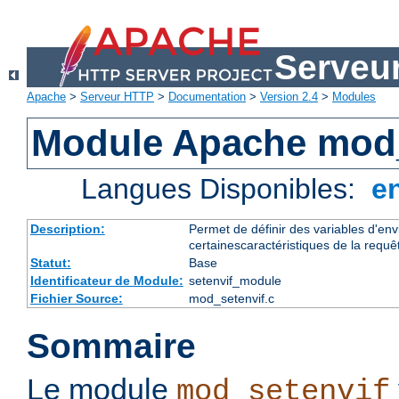
Serveu
Apache
>
Serveur HTTP
>
Documentation
>
Version 2.4
>
Modules
Module Apache mod_
Langues Disponibles:
e
Description:
Permet de définir des variables d'en
certainescaractéristiques de la requê
Statut:
Base
Identificateur de Module:
setenvif_module
Fichier Source:
mod_setenvif.c
Sommaire
Le module
mod_setenvif