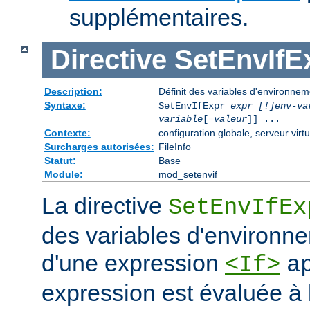
supplémentaires.
Directive
SetEnvIfE
Description:
Définit des variables d'environne
Syntaxe:
SetEnvIfExpr
expr [!]env-va
variable
[=
valeur
]] ...
Contexte:
configuration globale, serveur virtu
Surcharges autorisées:
FileInfo
Statut:
Base
Module:
mod_setenvif
La directive
SetEnvIfEx
des variables d'environne
d'une expression
<If>
a
expression est évaluée à l'