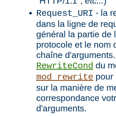
"HTTP/1.1",
etc...
)
- la 
Request_URI
dans la ligne de req
général la partie de 
protocole et le nom 
chaîne d'arguments. 
du m
RewriteCond
pour 
mod_rewrite
sur la manière de me
correspondance vot
d'arguments.