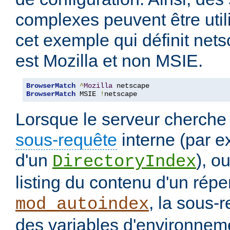
complexes peuvent être uti
cet exemple qui définit nets
est Mozilla et non MSIE.
BrowserMatch
^
Mozilla
BrowserMatch
 MSIE 
!
netscape
Lorsque le serveur cherche
sous-requête
interne (par e
d'un
), o
DirectoryIndex
listing du contenu d'un répe
, la sous-
mod_autoindex
des variables d'environneme