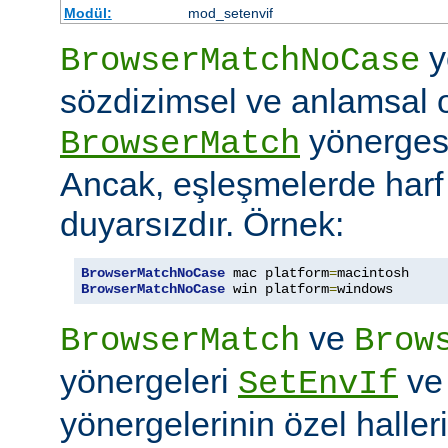
Modül:
mod_setenvif
y
BrowserMatchNoCase
sözdizimsel ve anlamsal 
yönergesi
BrowserMatch
Ancak, eşleşmelerde har
duyarsızdır. Örnek:
BrowserMatchNoCase
 mac platform
=
BrowserMatchNoCase
 win platform
=
windows
ve
BrowserMatch
Brow
yönergeleri
v
SetEnvIf
yönergelerinin özel haller