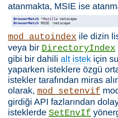
atanmakta, MSIE ise atanm
BrowserMatch
^
Mozilla
BrowserMatch
 MSIE 
!
netscape
ile dizin l
mod_autoindex
veya bir
DirectoryIndex
gibi bir dahili
alt istek
için s
yaparken isteklere özgü ort
istekler tarafından miras a
olarak,
mod
mod_setenvif
girdiği API fazlarından dolay
isteklerde
yönerge
SetEnvIf