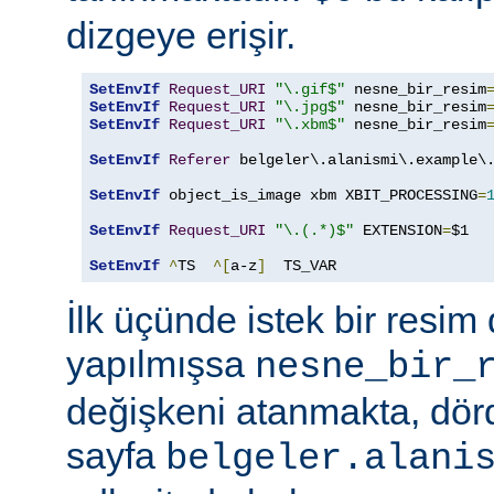
dizgeye erişir.
SetEnvIf
Request_URI
"\.gif$"
 nesne_bir_resim
SetEnvIf
Request_URI
"\.jpg$"
 nesne_bir_resim
SetEnvIf
Request_URI
"\.xbm$"
 nesne_bir_resim
SetEnvIf
Referer
 belgeler\.alanismi\.example\.
SetEnvIf
 object_is_image xbm XBIT_PROCESSING
=
SetEnvIf
Request_URI
"\.(.*)$"
 EXTENSION
=
$1

SetEnvIf
^
TS  
^[
a-z
]
  TS_VAR
İlk üçünde istek bir resim 
yapılmışsa
nesne_bir_
değişkeni atanmakta, dö
sayfa
belgeler.alani