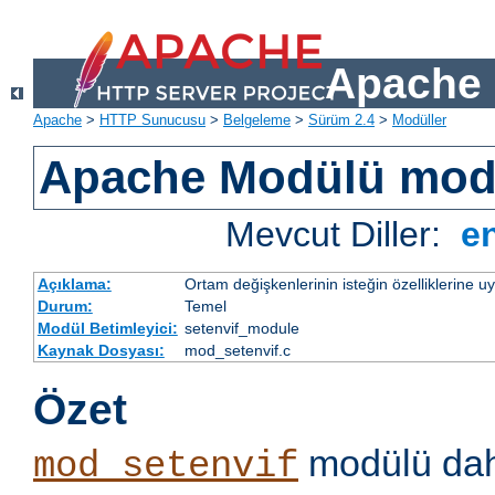
Apache 
Apache
>
HTTP Sunucusu
>
Belgeleme
>
Sürüm 2.4
>
Modüller
Apache Modülü mod
Mevcut Diller:
e
Açıklama:
Ortam değişkenlerinin isteğin özelliklerine 
Durum:
Temel
Modül Betimleyici:
setenvif_module
Kaynak Dosyası:
mod_setenvif.c
Özet
modülü dahi
mod_setenvif