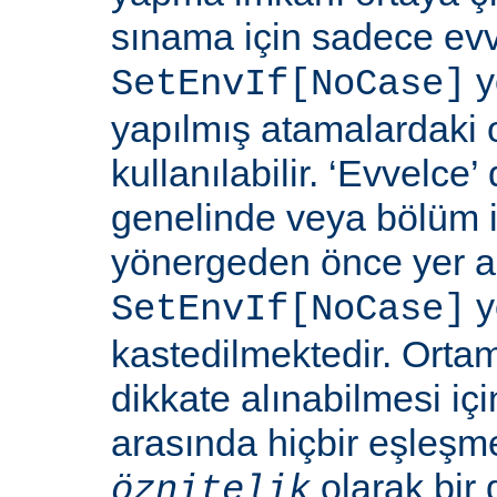
sınama için sadece ev
y
SetEnvIf[NoCase]
yapılmış atamalardaki 
kullanılabilir. ‘Evvelce
genelinde veya bölüm 
yönergeden önce yer a
y
SetEnvIf[NoCase]
kastedilmektedir. Orta
dikkate alınabilmesi için
arasında hiçbir eşleş
olarak bir 
öznitelik