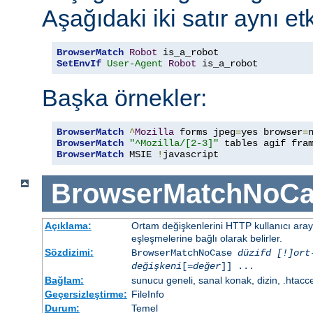
Aşağıdaki iki satır aynı etk
BrowserMatch
Robot
SetEnvIf
User-Agent
Robot
 is_a_robot
Başka örnekler:
BrowserMatch
^
Mozilla
 forms jpeg
=
yes browser
=
BrowserMatch
"^Mozilla/[2-3]"
BrowserMatch
 MSIE 
!
javascript
BrowserMatchNoCa
Açıklama:
Ortam değişkenlerini HTTP kullanıcı ara
eşleşmelerine bağlı olarak belirler.
Sözdizimi:
BrowserMatchNoCase
düzifd [!]ort
değişkeni
[=
değer
]] ...
Bağlam:
sunucu geneli, sanal konak, dizin, .htacc
Geçersizleştirme:
FileInfo
Durum:
Temel