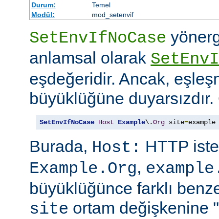
Durum:
Temel
Modül:
mod_setenvif
yönerg
SetEnvIfNoCase
anlamsal olarak
SetEnvI
eşdeğeridir. Ancak, eşleş
büyüklüğüne duyarsızdır.
SetEnvIfNoCase
Host
Example
\.
Org
 site
=
example
Burada,
HTTP iste
Host:
,
Example.Org
example
büyüklüğünce farklı benzer
ortam değişkenine "
site