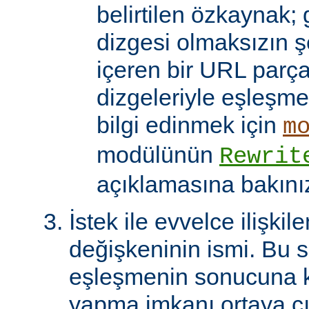
belirtilen özkaynak; 
dizgesi olmaksızın 
içeren bir URL parça
dizgeleriyle eşleşmel
bilgi edinmek için
m
modülünün
Rewrit
açıklamasına bakını
İstek ile evvelce ilişkil
değişkeninin ismi. Bu 
eşleşmenin sonucuna k
yapma imkanı ortaya çı