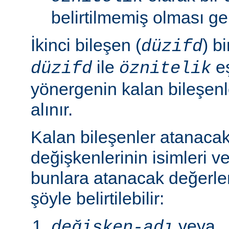
belirtilmemiş olması ger
İkinci bileşen (
) b
düzifd
ile
eş
düzifd
öznitelik
yönergenin kalan bileşen
alınır.
Kalan bileşenler atanaca
değişkenlerinin isimleri ve
bunlara atanacak değerle
şöyle belirtilebilir:
veya
değişken-adı