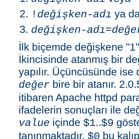
ya d
!
değişken-adı
değişken-adı
=
değe
İlk biçemde değişkene "1" 
İkincisinde atanmış bir 
yapılır. Üçüncüsünde ise 
bire bir atanır. 2
değer
itibaren Apache httpd para
ifadelerin sonuçları ile de
içinde
..
göste
value
$1
$9
tanınmaktadır.
bu kalıp
$0