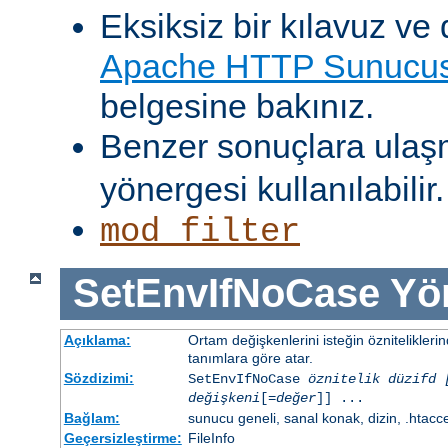
Eksiksiz bir kılavuz ve 
Apache HTTP Sunucusu
belgesine bakınız.
Benzer sonuçlara ulaş
yönergesi kullanılabilir.
mod_filter
SetEnvIfNoCase
Yö
Açıklama:
Ortam değişkenlerini isteğin öznitelikler
tanımlara göre atar.
Sözdizimi:
SetEnvIfNoCase
öznitelik düzifd 
değişkeni
[=
değer
]] ...
Bağlam:
sunucu geneli, sanal konak, dizin, .htacc
Geçersizleştirme:
FileInfo