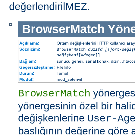
değerlendirilMEZ.
BrowserMatch
Yöne
Açıklama:
Ortam değişkenlerini HTTP kullanıcı aray
Sözdizimi:
BrowserMatch
düzifd [!]ort-değiş
değişkeni
[=
değer
]] ...
Bağlam:
sunucu geneli, sanal konak, dizin, .htacc
Geçersizleştirme:
FileInfo
Durum:
Temel
Modül:
mod_setenvif
yönerges
BrowserMatch
yönergesinin özel bir hali
değişkenlerine
User-Ag
başlığının değerine göre 