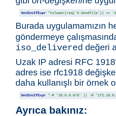
gibi
ort-değişkeni
ne uygul
SetEnvIfExpr
"tolower(req('X-Sendfile')) == '
Burada uygulamamızın h
göndermeye çalışmasında
değeri a
iso_delivered
Uzak IP adresi RFC 1918'
adres ise rfc1918 değişk
daha kullanışlı bir örnek o
SetEnvIfExpr
"-R '10.0.0.0/8' || -R '172.16.0
Ayrıca bakınız: