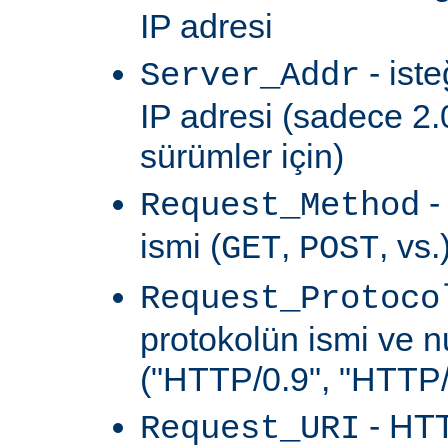
IP adresi
- ist
Server_Addr
IP adresi (sadece 2.
sürümler için)
-
Request_Method
ismi (
,
, vs.
GET
POST
Request_Protoco
protokolün ismi ve 
("HTTP/0.9", "HTTP/1
- HTT
Request_URI