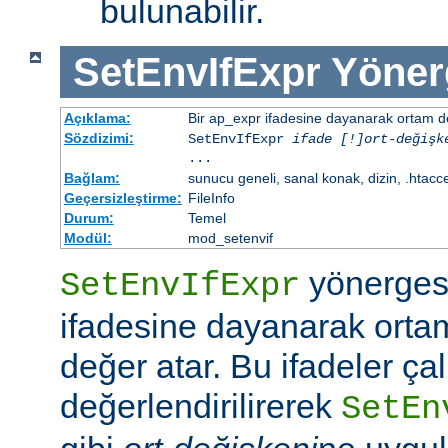
bulunabilir.
SetEnvIfExpr
Yöner
Açıklama:
Bir ap_expr ifadesine dayanarak ortam d
Sözdizimi:
SetEnvIfExpr
ifade [!]ort-değişk
...
Bağlam:
sunucu geneli, sanal konak, dizin, .htacc
Geçersizleştirme:
FileInfo
Durum:
Temel
Modül:
mod_setenvif
yönergesi
SetEnvIfExpr
ifadesine dayanarak orta
değer atar. Bu ifadeler ç
değerlendirilirerek
SetEn