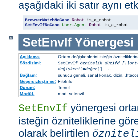
aşağıdaki iki satır aynı etk
BrowserMatchNoCase
Robot
SetEnvIfNoCase
User-Agent
Robot
 is_a_robot
SetEnvIf
Yönergesi
Açıklama:
Ortam değişkenlerini isteğin özniteliklerin
Sözdizimi:
SetEnvIf
öznitelik düzifd [!]ort
değişkeni
[=
değer
]] ...
Bağlam:
sunucu geneli, sanal konak, dizin, .htacc
Geçersizleştirme:
FileInfo
Durum:
Temel
Modül:
mod_setenvif
yönergesi orta
SetEnvIf
isteğin özniteliklerine göre
olarak belirtilen
öznitel