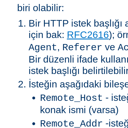
biri olabilir:
Bir HTTP istek başlığı al
için bak:
RFC2616
); ö
,
ve
Agent
Referer
A
Bir düzenli ifade kullan
istek başlığı belirtilebilir
İsteğin aşağıdaki bileşe
- ist
Remote_Host
konak ismi (varsa)
-iste
Remote_Addr