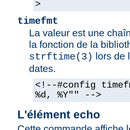
>
timefmt
La valeur est une chaîn
la fonction de la bibli
lors de 
strftime(3)
dates.
<!--#config timef
%d, %Y"" -->
L'élément echo
Cette commande affiche l