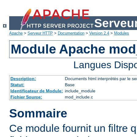
Serveu
Apache
>
Serveur HTTP
>
Documentation
>
Version 2.4
>
Modules
Module Apache mod
Langues Dispo
Description:
Documents html interprétés par le se
Statut:
Base
Identificateur de Module:
include_module
Fichier Source:
mod_include.c
Sommaire
Ce module fournit un filtre qu