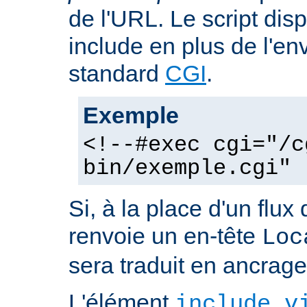
de l'URL. Le script dis
include en plus de l'e
standard
CGI
.
Exemple
<!--#exec cgi="/c
bin/exemple.cgi" 
Si, à la place d'un flux 
renvoie un en-tête
Loc
sera traduit en ancra
L'élément
include v