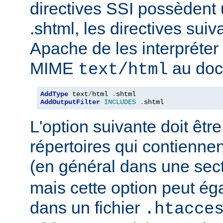
directives SSI possèdent
.shtml, les directives sui
Apache de les interpréter 
MIME
au doc
text/html
AddType
 text
/
html 
.
AddOutputFilter
INCLUDES
.
shtml
L'option suivante doit être
répertoires qui contiennen
(en général dans une sec
mais cette option peut ég
dans un fichier
.htacce