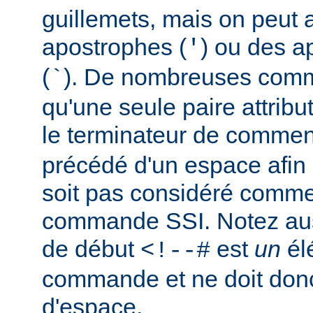
guillemets, mais on peut a
apostrophes (
) ou des a
'
(
). De nombreuses comm
`
qu'une seule paire attribu
le terminateur de comment
précédé d'un espace afin d
soit pas considéré comm
commande SSI. Notez auss
de début
est
un
él
<!--#
commande et ne doit donc
d'espace.