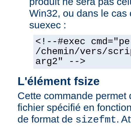
produit ne sera pas cel
Win32, ou dans le cas de
suexec :
<!--#exec cmd="pe
/chemin/vers/scri
arg2" -->
L'élément fsize
Cette commande permet d'a
fichier spécifié en fonctio
de format de
. At
sizefmt