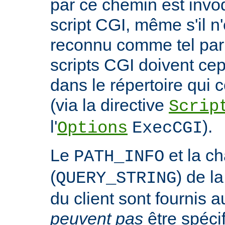
par ce chemin est invo
script CGI, même s'il n
reconnu comme tel par 
scripts CGI doivent ce
dans le répertoire qui c
(via la directive
Scrip
l'
).
Options
ExecCGI
Le
et la c
PATH_INFO
(
) de l
QUERY_STRING
du client sont fournis a
peuvent pas
être spéci