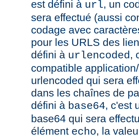
est défini à
, un co
url
sera effectué (aussi c
codage avec caractères
pour les URLS des liens, 
défini à
,
urlencoded
compatible applicatio
urlencoded qui sera effe
dans les chaînes de par
défini à
, c'est
base64
base64 qui sera effect
élément
, la vale
echo