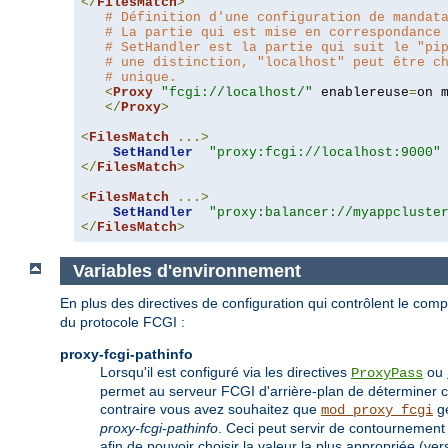
</
FilesMatch
>
# Définition d'une configuration de mandat
# La partie qui est mise en correspondance
# SetHandler est la partie qui suit le "pi
# une distinction, "localhost" peut être c
# unique.
<
Proxy
"fcgi://localhost/"
 enablereuse
=
on 
</
Proxy
>
<
FilesMatch
...>
SetHandler
"proxy:fcgi://localhost:9000"
</
FilesMatch
>
<
FilesMatch
...>
SetHandler
"proxy:balancer://myappcluste
</
FilesMatch
>
Variables d'environnement
En plus des directives de configuration qui contrôlent le co
du protocole FCGI :
proxy-fcgi-pathinfo
Lorsqu'il est configuré via les directives
ou
ProxyPass
permet au serveur FCGI d'arrière-plan de déterminer
contraire vous avez souhaitez que
gé
mod_proxy_fcgi
proxy-fcgi-pathinfo
. Ceci peut servir de contournement
afin de pouvoir choisir la valeur la plus appropriée (ver