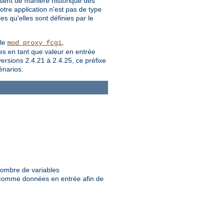
isent de manière historique des
otre application n'est pas de type
u'elles sont définies par le
ule
,
mod_proxy_fcgi
es en tant que valeur en entrée
rsions 2.4.21 à 2.4.25, ce préfixe
énarios.
nombre de variables
s comme données en entrée afin de