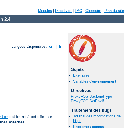
Modules
|
Directives
|
FAQ
|
Glossaire
|
Plan du site
n 2.4
Langues Disponibles:
en
|
fr
Sujets
Exemples
Variables d'environnement
Directives
ProxyFCGIBackendType
ProxyFCGISetEnvIf
Traitement des bugs
Journal des modifications de
est fourni à cet effet sur
rter
httpd
mmes externes.
Problèmes connus