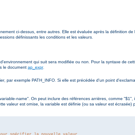
ement ci-dessus, entre autres. Elle est évaluée après la définition de la
ssions définissants les conditions et les valeurs.
le d'environnement qui suit sera modifiée ou non. Pour la syntaxe de ce
ans le document
ap_expr
.
er, par exemple PATH_INFO. Si elle est précédée d'un point d'exclamatio
t-variable-name". On peut inclure des références arrières, comme "$1"
ette valeur est omise, la variable est définie (ou sa valeur est écrasée)
pour spécifier la nouvelle valeur