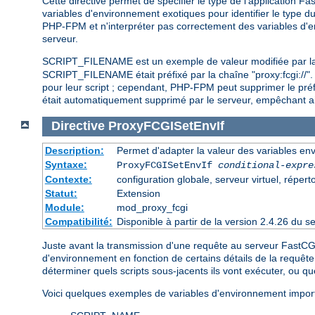
Cette directive permet de spécifier le type de l'application
variables d'environnement exotiques pour identifier le type du
PHP-FPM et n'interpréter pas correctement des variables 
serveur.
SCRIPT_FILENAME est un exemple de valeur modifiée par la déf
SCRIPT_FILENAME était préfixé par la chaîne "proxy:fcgi://". 
pour leur script ; cependant, PHP-FPM peut supprimer le préf
était automatiquement supprimé par le serveur, empêchant a
Directive
ProxyFCGISetEnvIf
Description:
Permet d'adapter la valeur des variables e
Syntaxe:
ProxyFCGISetEnvIf
conditional-expre
Contexte:
configuration globale, serveur virtuel, répert
Statut:
Extension
Module:
mod_proxy_fcgi
Compatibilité:
Disponible à partir de la version 2.4.26 du
Juste avant la transmission d'une requête au serveur FastCG
d'environnement en fonction de certains détails de la requê
déterminer quels scripts sous-jacents ils vont exécuter, ou qu
Voici quelques exemples de variables d'environnement import