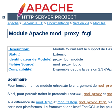
Apache
>
Serveur HTTP
>
Documentation
>
Version 2.4
>
Modules
Module Apache mod_proxy_fcgi
Description:
Module fournissant le support de Fa
Statut:
Extension
Identificateur de Module:
proxy_fcgi_module
Fichier Source:
mod_proxy_fcgi.c
Compatibilité:
Disponible depuis la version 2.3 d'A
Sommaire
Pour fonctionner, ce module
nécessite
le chargement de
mod_pro
Ainsi, pour pouvoir traiter le protocole
,
et
FastCGI
mod_proxy
mo
A la différence de
mod_fcgid
et
mod_fastcgi
,
n'e
mod_proxy_fcgi
certaines plateformes. Le framework applicatif FastCGI utilisé p