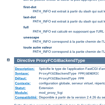
first-dot
PATH_INFO est extrait à partir du slash qui suit 
last-dot
PATH_INFO est extrait à partir du slash qui suit 
full
PATH_INFO est calculé en supposant que l'URL 
unescape
PATH_INFO correspond à la partie chemin de l
toute autre valeur
PATH_INFO correspond à la partie chemin de l'URL
Directive
ProxyFCGIBackendType
Description:
Spécifie le type de l'application FastCGI d'ar
Syntaxe:
ProxyFCGIBackendType FPM|GENERIC
Défaut:
ProxyFCGIBackendType FPM
Contexte:
configuration globale, serveur virtuel, répert
Statut:
Extension
Module:
mod_proxy_fcgi
Compatibilité:
Disponible à partir de la version 2.4.26 du