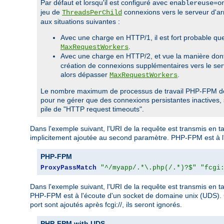
Par défaut et lorsqu'il est configuré avec
enablereuse=o
jeu de
connexions vers le serveur d'arr
ThreadsPerChild
aux situations suivantes :
Avec une charge en HTTP/1, il est fort probable qu
.
MaxRequestWorkers
Avec une charge en HTTP/2, et vue la manière do
création de connexions supplémentaires vers le ser
alors dépasser
.
MaxRequestWorkers
Le nombre maximum de processus de travail PHP-FPM doit êtr
pour ne gérer que des connexions persistantes inactives, san
pile de "HTTP request timeouts".
Dans l'exemple suivant, l'URI de la requête est transmis en
implicitement ajoutée au second paramètre. PHP-FPM est à l'éco
PHP-FPM
ProxyPassMatch
"^/myapp/.*\.php(/.*)?$"
"fcgi
Dans l'exemple suivant, l'URI de la requête est transmis en
PHP-FPM est à l'écoute d'un socket de domaine unix (UDS). Cet
port sont ajoutés après fcgi://, ils seront ignorés.
PHP-FPM with UDS