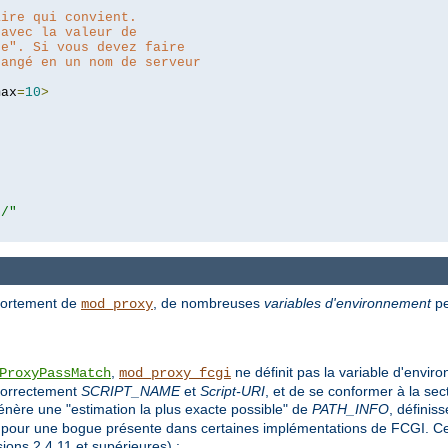
aire qui convient.
 avec la valeur de
pe". Si vous devez faire
hangé en un nom de serveur
max
=
10
>
r/"
mportement de
, de nombreuses
variables d'environnement
pe
mod_proxy
,
ne définit pas la variable d'envi
ProxyPassMatch
mod_proxy_fcgi
 correctement
SCRIPT_NAME
et
Script-URI
, et de se conformer à la sec
nère une "estimation la plus exacte possible" de
PATH_INFO
, définis
 pour une bogue présente dans certaines implémentations de FCGI. Cet
sions 2.4.11 et supérieures) :