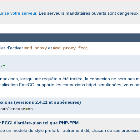
urisé votre serveur
. Les serveurs mandataires ouverts sont dangereux
er d'activer
et
.
mod_proxy
mod_proxy_fcgi
0/"
 connexions, lorsqu'une requête a été traitée, la connexion ne sera pas
'application FastCGI supporte les connexions httpd simultanées, vous pou
exions (versions 2.4.11 et supérieures)
enablereuse
=
on
r FCGI d'arrière-plan tel que PHP-FPM
ilise un modèle du style prefork ; autrement dit, chacun de ses processu