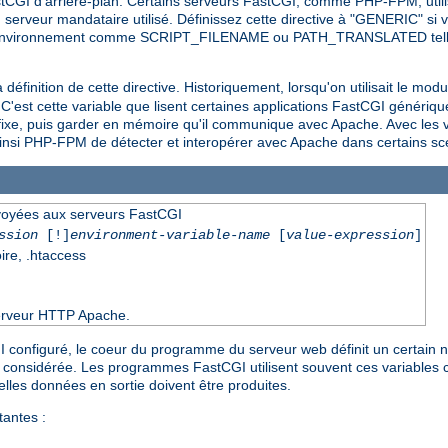
 FastCGI d'arrière-plan. Certains serveurs FastCGI, comme PHP-FPM, util
 serveur mandataire utilisé. Définissez cette directive à "GENERIC" si v
d'environnement comme SCRIPT_FILENAME ou PATH_TRANSLATED telles q
inition de cette directive. Historiquement, lorsqu'on utilisait le mod
C'est cette variable que lisent certaines applications FastCGI génériqu
ixe, puis garder en mémoire qu'il communique avec Apache. Avec les ve
insi PHP-FPM de détecter et interopérer avec Apache dans certains sc
nvoyées aux serveurs FastCGI
ssion
[!]
environment-variable-name
[
value-expression
]
oire, .htaccess
 serveur HTTP Apache.
I configuré, le coeur du programme du serveur web définit un certain 
te considérée. Les programmes FastCGI utilisent souvent ces variable
elles données en sortie doivent être produites.
antes :