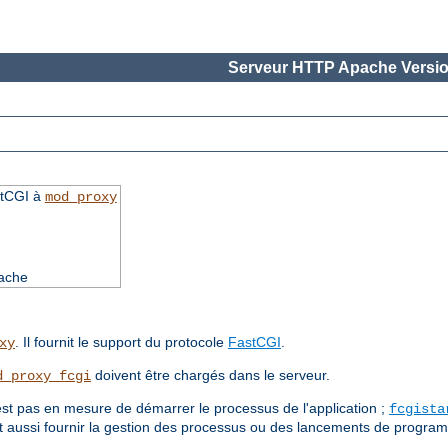
Serveur HTTP Apache Versio
stCGI à
mod_proxy
pache
. Il fournit le support du protocole
FastCGI
.
xy
doivent être chargés dans le serveur.
d_proxy_fcgi
st pas en mesure de démarrer le processus de l'application ;
fcgista
eut aussi fournir la gestion des processus ou des lancements de progra