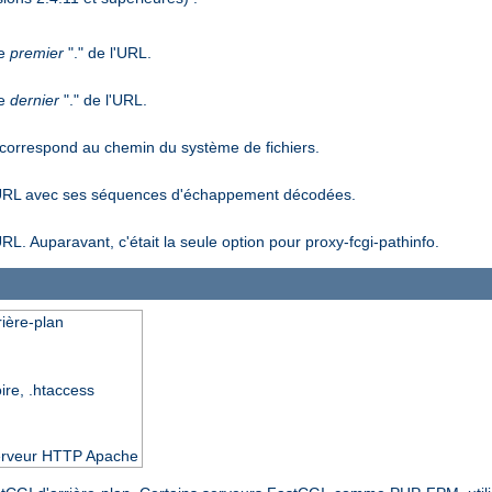
le
premier
"." de l'URL.
le
dernier
"." de l'URL.
correspond au chemin du système de fichiers.
'URL avec ses séquences d'échappement décodées.
. Auparavant, c'était la seule option pour proxy-fcgi-pathinfo.
rière-plan
oire, .htaccess
 serveur HTTP Apache