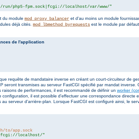
r/run/php5-fpm.sock|fcgi://localhost/var/www/"
ent du module
et d'au moins un module fournissan
mod_proxy_balancer
ules déjà cités.
est le module par défaut
mod_lbmethod_byrequests
ances de l'application
"
 que requête de mandataire inverse en créant un court-circuiteur de ge
HP seront transmises au serveur FastCGI spécifié par mandat inverse. Ce
s raisons de performances, il est recommandé de définir un
worker (co
 configuration, il est possible d'effectuer une correspondance directe en
mis au serveur d'arrière-plan. Lorsque FastCGI est configuré ainsi, le se
th/to/app.sock
|fcgi://localhost/"