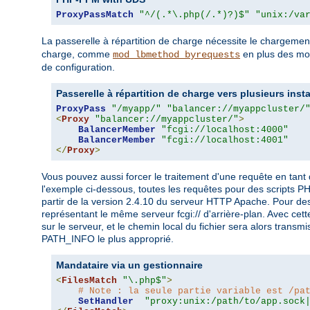
ProxyPassMatch
"^/(.*\.php(/.*)?)$"
"unix:/va
La passerelle à répartition de charge nécessite le chargem
charge, comme
en plus des mod
mod_lbmethod_byrequests
de configuration.
Passerelle à répartition de charge vers plusieurs inst
ProxyPass
"/myapp/"
"balancer://myappcluster/
<
Proxy
"balancer://myappcluster/"
>
BalancerMember
"fcgi://localhost:4000"
BalancerMember
"fcgi://localhost:4001"
</
Proxy
>
Vous pouvez aussi forcer le traitement d'une requête en tant
l'exemple ci-dessous, toutes les requêtes pour des scripts P
partir de la version 2.4.10 du serveur HTTP Apache. Pour de
représentant le même serveur fcgi:// d'arrière-plan. Avec cette
sur le serveur, et le chemin local du fichier sera alors trans
PATH_INFO le plus approprié.
Mandataire via un gestionnaire
<
FilesMatch
"\.php$"
>
# Note : la seule partie variable est /pa
SetHandler
"proxy:unix:/path/to/app.sock