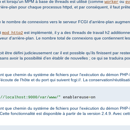
et lorsqu'un MPM à base de threads est utilisé (comme
ou
n
worker
ev
ière-plan pour chaque processus httpd, et par conséquent, il faut prêter
e le nombre de connexions vers le serveur FCGI d'arrière-plan augment
nt
est implémenté, il y a des threads de travail h2 additionne
mod_http2
veur d'arrière-plan. Le nombre total de connexions que contiennent le
e défini judicieusement car il est possible qu'ils finissent par rester
s avoir la possibilité d'en établir de nouvelles ; ce qui se traduira pour
 tant que chemin du système de fichiers pour l'exécution du démon PHP
ute de l'hôte et du port qui suivent fcgi://. La conservation/réutilisa
://localhost:9000/var/www/"
 enablereuse
=
on
 tant que chemin du système de fichiers pour l'exécution du démon PH
te fonctionnalité est disponible à partir de la version 2.4.9. Avec cet