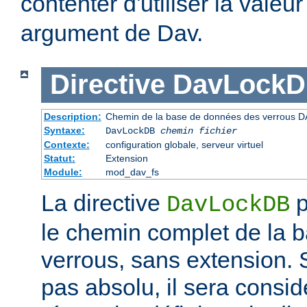
contenter d'utiliser la valeu
argument de Dav.
Directive
DavLock
Description:
Chemin de la base de données des verrous D
Syntaxe:
DavLockDB
chemin fichier
Contexte:
configuration globale, serveur virtuel
Statut:
Extension
Module:
mod_dav_fs
La directive
p
DavLockDB
le chemin complet de la 
verrous, sans extension. S
pas absolu, il sera consi