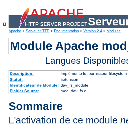
Serveu
Apache
>
Serveur HTTP
>
Documentation
>
Version 2.4
>
Modules
Module Apache mod
Langues Disponible
Description:
Implémente le fournisseur filesystem
Statut:
Extension
Identificateur de Module:
dav_fs_module
Fichier Source:
mod_dav_fs.c
Sommaire
L'activation de ce module
n