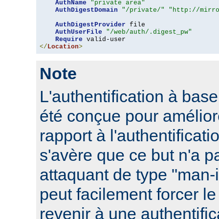
AuthName
"private area"
AuthDigestDomain
"/private/"
"http://mirr
AuthDigestProvider
 file

AuthUserFile
"/web/auth/.digest_pw"
Require
</
Location
>
Note
L'authentification à ba
été conçue pour améliore
rapport à l'authentificati
s'avère que ce but n'a pa
attaquant de type "man-
peut facilement forcer le
revenir à une authentifi