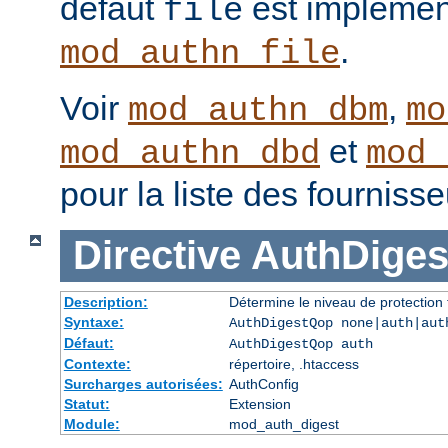
défaut
est implémen
file
.
mod_authn_file
Voir
,
mod_authn_dbm
mo
et
mod_authn_dbd
mod_
pour la liste des fourniss
Directive
AuthDige
Description:
Détermine le niveau de protection 
Syntaxe:
AuthDigestQop none|auth|aut
Défaut:
AuthDigestQop auth
Contexte:
répertoire, .htaccess
Surcharges autorisées:
AuthConfig
Statut:
Extension
Module:
mod_auth_digest