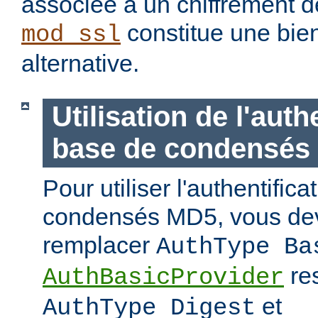
associée à un chiffrement d
constitue une bie
mod_ssl
alternative.
Utilisation de l'auth
base de condensés
Pour utiliser l'authentific
condensés MD5, vous de
remplacer
AuthType Ba
re
AuthBasicProvider
et
AuthType Digest