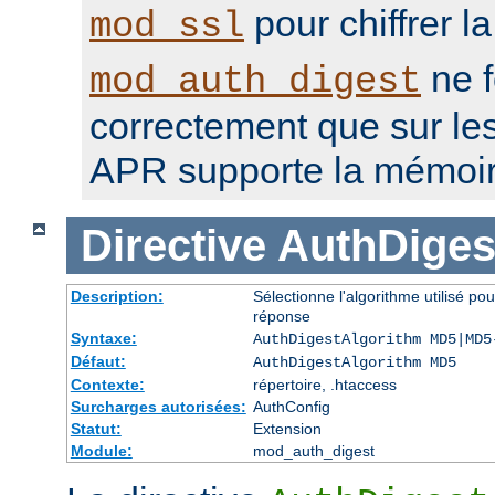
pour chiffrer l
mod_ssl
ne f
mod_auth_digest
correctement que sur le
APR supporte la mémoir
Directive
AuthDiges
Description:
Sélectionne l'algorithme utilisé po
réponse
Syntaxe:
AuthDigestAlgorithm MD5|MD5
Défaut:
AuthDigestAlgorithm MD5
Contexte:
répertoire, .htaccess
Surcharges autorisées:
AuthConfig
Statut:
Extension
Module:
mod_auth_digest