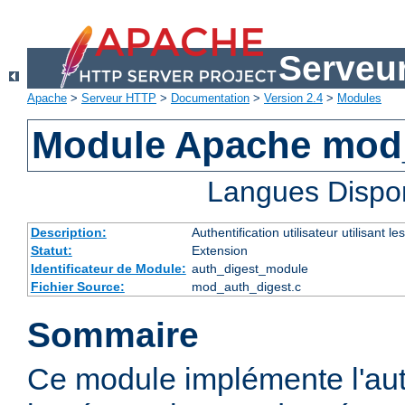
Serveu
Apache
>
Serveur HTTP
>
Documentation
>
Version 2.4
>
Modules
Module Apache mod
Langues Dispo
Description:
Authentification utilisateur utilisant
Statut:
Extension
Identificateur de Module:
auth_digest_module
Fichier Source:
mod_auth_digest.c
Sommaire
Ce module implémente l'aut