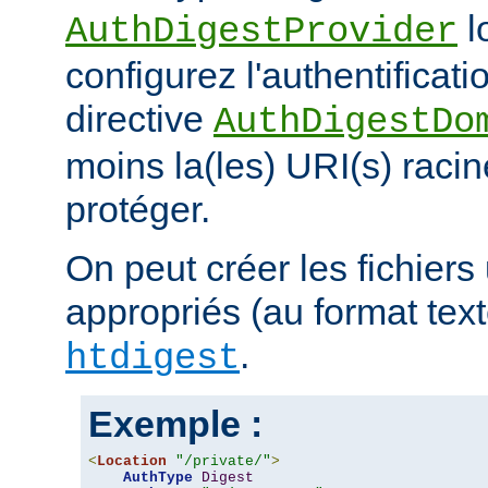
l
AuthDigestProvider
configurez l'authentificati
directive
AuthDigestDo
moins la(les) URI(s) racin
protéger.
On peut créer les fichiers 
appropriés (au format texte)
.
htdigest
Exemple :
<
Location
"/private/"
>
AuthType
Digest