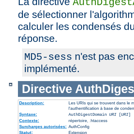
La directive
AuthDigest
de sélectionner l'algorithm
calculer les condensés du 
réponse.
n'est pas en
MD5-sess
implémenté.
Directive
AuthDige
Description:
Les URIs qui se trouvent dans le
l'authentification à base de conde
Syntaxe:
AuthDigestDomain
URI
[
URI
] 
Contexte:
répertoire, .htaccess
Surcharges autorisées:
AuthConfig
Statut:
Extension