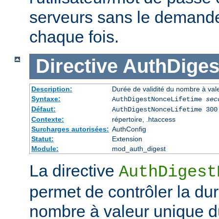
serveurs sans le demander 
chaque fois.
Directive
AuthDiges
Description:
Durée de validité du nombre à val
Syntaxe:
AuthDigestNonceLifetime
sec
Défaut:
AuthDigestNonceLifetime 300
Contexte:
répertoire, .htaccess
Surcharges autorisées:
AuthConfig
Statut:
Extension
Module:
mod_auth_digest
La directive
AuthDigest
permet de contrôler la dur
nombre à valeur unique d