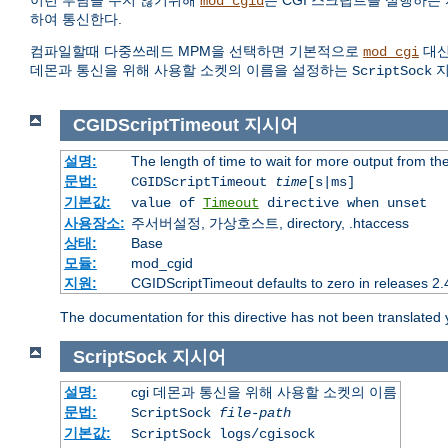
이런 부담을 주지 않기위해
는 CGI 스크립트를 실행하는 자
mod_cgid
하여 통신한다.
컴파일할때 다중쓰레드 MPM을 선택하면 기본적으로
대신
mod_cgi
데몬과 통신을 위해 사용할 소켓의 이름을 설정하는
지
ScriptSock
CGIDScriptTimeout
지시어
설명:
The length of time to wait for more output from t
문법:
CGIDScriptTimeout
time
[s|ms]
기본값:
value of
Timeout
directive when unset
사용장소:
주서버설정, 가상호스트, directory, .htaccess
상태:
Base
모듈:
mod_cgid
지원:
CGIDScriptTimeout defaults to zero in releases 2.4
The documentation for this directive has not been translated 
ScriptSock
지시어
설명:
cgi 데몬과 통신을 위해 사용할 소켓의 이름
문법:
ScriptSock
file-path
기본값:
ScriptSock logs/cgisock