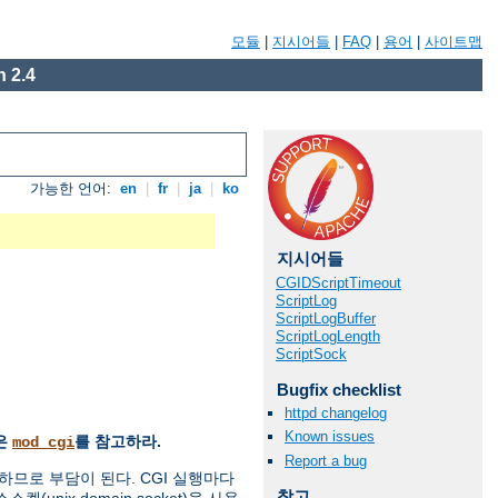
모듈
|
지시어들
|
FAQ
|
용어
|
사이트맵
 2.4
가능한 언어:
en
|
fr
|
ja
|
ko
지시어들
CGIDScriptTimeout
ScriptLog
ScriptLogBuffer
ScriptLogLength
ScriptSock
Bugfix checklist
httpd changelog
Known issues
은
를 참고하라.
mod_cgi
Report a bug
므로 부담이 된다. CGI 실행마다
참고