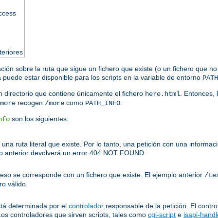
access
teriores
ación sobre la ruta que sigue un fichero que existe (o un fichero que no
puede estar disponible para los scripts en la variable de entorno
PATH
 directorio que contiene únicamente el fichero
. Entonces, 
here.html
recogen
como
.
more
/more
PATH_INFO
son los siguientes:
nfo
una ruta literal que existe. Por lo tanto, una petición con una inform
o anterior devolverá un error 404 NOT FOUND.
ceso se corresponde con un fichero que existe. El ejemplo anterior
/te
o válido.
stá determinada por el
controlador
responsable de la petición. El contro
Los controladores que sirven scripts, tales como
cgi-script
e
isapi-handl