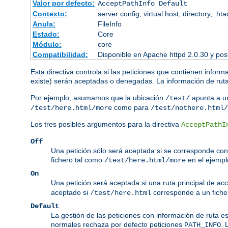
Valor por defecto:
AcceptPathInfo Default
Contexto:
server config, virtual host, directory, .ht
Anula:
FileInfo
Estado:
Core
Módulo:
core
Compatibilidad:
Disponible en Apache httpd 2.0.30 y pos
Esta directiva controla si las peticiones que contienen inform
existe) serán aceptadas o denegadas. La información de ruta 
Por ejemplo, asumamos que la ubicación
apunta a un
/test/
como para
/test/here.html/more
/test/nothere.html/
Los tres posibles argumentos para la directiva
AcceptPathI
Off
Una petición sólo será aceptada si se corresponde con 
fichero tal como
en el ejempl
/test/here.html/more
On
Una petición será aceptada si una ruta principal de ac
aceptado si
corresponde a un ficher
/test/here.html
Default
La gestión de las peticiones con información de ruta e
normales rechaza por defecto peticiones
. 
PATH_INFO