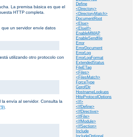
Define
cucha. La premisa básica es que el
<Directory>
espuesta HTTP completa.
<DirectoryMatch>
DocumentRoot
<Else>
n que un servidor envíe datos
<ElseIf>
EnableMMAP
EnableSendfile
Error
ErrorDocument
ErrorLog
stá utilizando otro protocolo con
ErrorLogFormat
ExtendedStatus
FileETag
<Files>
<FilesMatch>
ForceType
GprofDir
HostnameLookups
HttpProtocolOptions
la envía al servidor. Consulta la
<If>
<IfDefine>
(9)
.
<IfDirective>
<IfFile>
<IfModule>
<IfSection>
Include
IncludeOptional