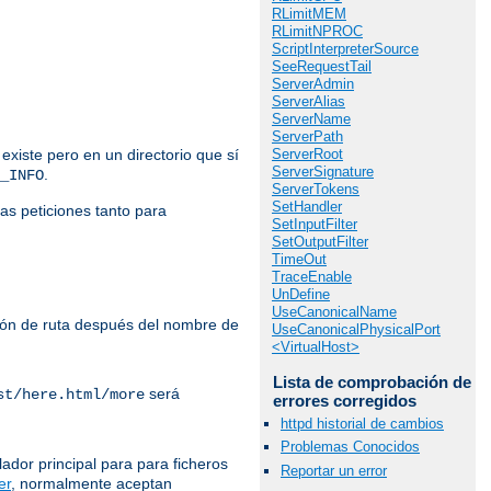
RLimitMEM
RLimitNPROC
ScriptInterpreterSource
SeeRequestTail
ServerAdmin
ServerAlias
ServerName
ServerPath
ServerRoot
 existe pero en un directorio que sí
ServerSignature
.
_INFO
ServerTokens
SetHandler
las peticiones tanto para
SetInputFilter
SetOutputFilter
TimeOut
TraceEnable
UnDefine
UseCanonicalName
ación de ruta después del nombre de
UseCanonicalPhysicalPort
<VirtualHost>
Lista de comprobación de
será
st/here.html/more
errores corregidos
httpd historial de cambios
Problemas Conocidos
lador principal para para ficheros
Reportar un error
er
, normalmente aceptan