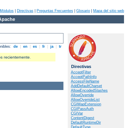
Módulos
|
Directivas
|
Preguntas Frecuentes
|
Glosario
|
Mapa del sitio web
 Apache
onibles:
de
|
en
|
es
|
fr
|
ja
|
tr
os recientemente.
Directivas
AcceptFilter
AcceptPathInfo
AccessFileName
AddDefaultCharset
AllowEncodedSlashes
AllowOverride
AllowOverrideList
CGIMapExtension
CGIPassAuth
CGIVar
ContentDigest
DefaultRuntimeDir
DefaultType