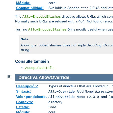
Módulo:
core
Compatibilidad:
Available in Apache httpd 2.0.46 and lat
The
directive allows URLs which con
AllowEncodedSlashes
Normally such URLs are refused with a 404 (Not found) error
Turning
is mostly useful when use
AllowEncodedSlashes
On
Note
Allowing encoded slashes does
not
imply
decoding
. Occu
string.
Consulte también
AcceptPathInfo
Directiva
AllowOverride
Descripción:
Types of directives that are allowed in
.
Sintaxis:
AllowOverride All|None|
directive
Valor por defecto:
AllowOverride None (2.3.9 and la
Contexto:
directory
Estado:
Core
Módulo:
core