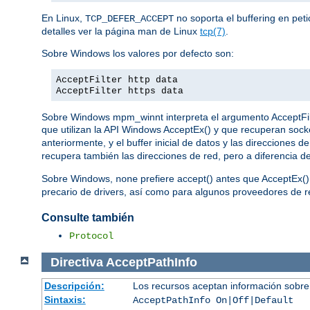
En Linux,
no soporta el buffering en pet
TCP_DEFER_ACCEPT
detalles ver la página man de Linux
tcp(7)
.
Sobre Windows los valores por defecto son:
AcceptFilter http data
AcceptFilter https data
Sobre Windows mpm_winnt interpreta el argumento AcceptFilter
que utilizan la API Windows AcceptEx() y que recuperan sock
anteriormente, y el buffer inicial de datos y las direcciones
recupera también las direcciones de red, pero a diferencia d
Sobre Windows,
prefiere accept() antes que AcceptEx()
none
precario de drivers, así como para algunos proveedores de re
Consulte también
Protocol
Directiva
AcceptPathInfo
Descripción:
Los recursos aceptan información sobre
Sintaxis:
AcceptPathInfo On|Off|Default