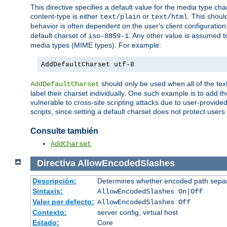
This directive specifies a default value for the media type c
content-type is either
or
. This shoul
text/plain
text/html
behavior is often dependent on the user's client configuration.
default charset of
. Any other value is assumed 
iso-8859-1
media types (MIME types). For example:
AddDefaultCharset utf-8
should only be used when all of the text
AddDefaultCharset
label their charset individually. One such example is to add 
vulnerable to cross-site scripting attacks due to user-provided 
scripts, since setting a default charset does not protect user
Consulte también
AddCharset
Directiva
AllowEncodedSlashes
Descripción:
Determines whether encoded path separ
Sintaxis:
AllowEncodedSlashes On|Off
Valor por defecto:
AllowEncodedSlashes Off
Contexto:
server config, virtual host
Estado:
Core