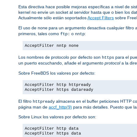
Esta directiva hace posible mejoras específicas a nivel de si
kernel no envíe un socket al servidor hasta que o bien los 
Actualmente sólo están soportados
Accept Filters
sobre Fre
El uso de
para un argumento desactiva cualquier filtro 
none
primeros, tales como
o
:
ftp:
nntp
AcceptFilter nntp none
Los nombres de protocolo por defecto son
para el pue
https
un puerto escuchando, añade el argumento
protocol
a la dir
Sobre FreeBDS los valores por defecto:
AcceptFilter http httpready
AcceptFilter https dataready
El filtro
almacena en el buffer peticiones HTTP comp
httpready
página man de
accf_http(9)
para más detalles. Puesto que las
Sobre Linux los valores por defecto son:
AcceptFilter http data
AcceptFilter https data