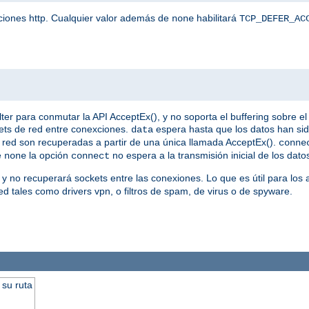
iciones http. Cualquier valor además de
habilitará
none
TCP_DEFER_AC
 para conmutar la API AcceptEx(), y no soporta el buffering sobre el 
ets de red entre conexciones.
espera hasta que los datos han si
data
 de red son recuperadas a partir de una única llamada AcceptEx().
conne
e
la opción
no espera a la transmisión inicial de los dato
none
connect
 y no recuperará sockets entre las conexiones. Lo que es útil para los
d tales como drivers vpn, o filtros de spam, de virus o de spyware.
 su ruta