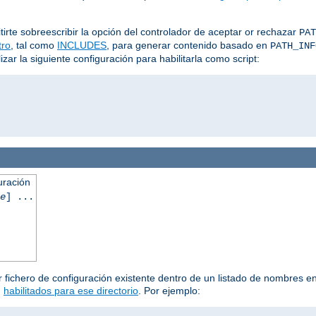
irte sobreescribir la opción del controlador de aceptar or rechazar
PAT
ltro
, tal como
INCLUDES
, para generar contenido basado en
PATH_INF
ar la siguiente configuración para habilitarla como script:
uración
e
] ...
 fichero de configuración existente dentro de un listado de nombres en 
n
habilitados para ese directorio
. Por ejemplo: