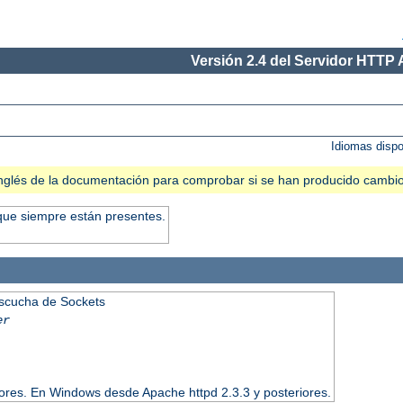
Versión 2.4 del Servidor HTTP
Idiomas disp
n inglés de la documentación para comprobar si se han producido cambi
que siempre están presentes.
Escucha de Sockets
er
iores. En Windows desde Apache httpd 2.3.3 y posteriores.