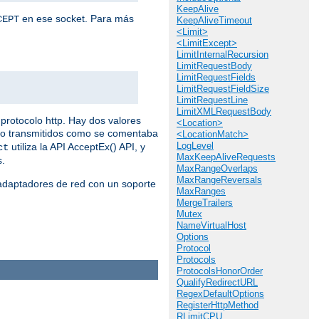
KeepAlive
en ese socket. Para más
CEPT
KeepAliveTimeout
<Limit>
<LimitExcept>
LimitInternalRecursion
LimitRequestBody
LimitRequestFields
LimitRequestFieldSize
LimitRequestLine
LimitXMLRequestBody
protocolo http. Hay dos valores
<Location>
do transmitidos como se comentaba
<LocationMatch>
LogLevel
utiliza la API AcceptEx() API, y
ct
MaxKeepAliveRequests
s.
MaxRangeOverlaps
MaxRangeReversals
 adaptadores de red con un soporte
MaxRanges
MergeTrailers
Mutex
NameVirtualHost
Options
Protocol
Protocols
ProtocolsHonorOrder
QualifyRedirectURL
RegexDefaultOptions
RegisterHttpMethod
RLimitCPU