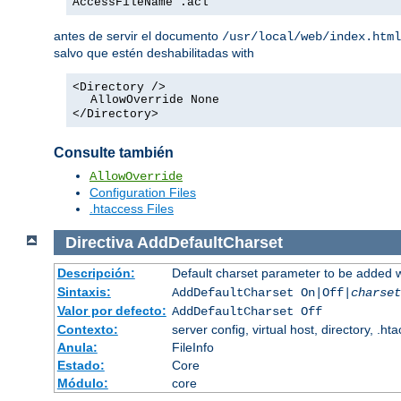
AccessFileName .acl
antes de servir el documento
/usr/local/web/index.html
salvo que estén deshabilitadas with
<Directory />
AllowOverride None
</Directory>
Consulte también
AllowOverride
Configuration Files
.htaccess Files
Directiva
AddDefaultCharset
Descripción:
Default charset parameter to be added 
Sintaxis:
AddDefaultCharset On|Off|
charset
Valor por defecto:
AddDefaultCharset Off
Contexto:
server config, virtual host, directory, .ht
Anula:
FileInfo
Estado:
Core
Módulo:
core