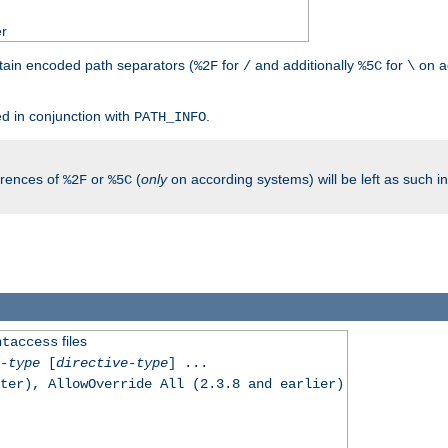
er
tain encoded path separators (
for
and additionally
for
on a
%2F
/
%5C
\
.
d in conjunction with
.
PATH_INFO
rrences of
or
(
only
on according systems) will be left as such 
%2F
%5C
files
htaccess
-type
[
directive-type
] ...
ter), AllowOverride All (2.3.8 and earlier)