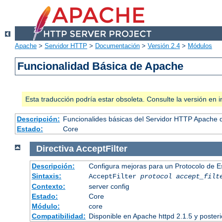
Apache
>
Servidor HTTP
>
Documentación
>
Versión 2.4
>
Módulos
Funcionalidad Básica de Apache
Esta traducción podría estar obsoleta. Consulte la versión e
Descripción:
Funcionalides básicas del Servidor HTTP Apache 
Estado:
Core
Directiva
AcceptFilter
Descripción:
Configura mejoras para un Protocolo de 
Sintaxis:
AcceptFilter
protocol
accept_filt
Contexto:
server config
Estado:
Core
Módulo:
core
Compatibilidad:
Disponible en Apache httpd 2.1.5 y poster