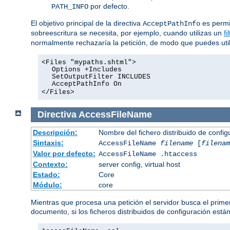
por defecto.
PATH_INFO
El objetivo principal de la directiva
es permit
AcceptPathInfo
sobreescritura se necesita, por ejemplo, cuando utilizas un
fi
normalmente rechazaría la petición, de modo que puedes utiliz
<Files "mypaths.shtml">
Options +Includes
SetOutputFilter INCLUDES
AcceptPathInfo On
</Files>
Directiva
AccessFileName
Descripción:
Nombre del fichero distribuido de config
Sintaxis:
AccessFileName
filename
[
filenam
Valor por defecto:
AccessFileName .htaccess
Contexto:
server config, virtual host
Estado:
Core
Módulo:
core
Mientras que procesa una petición el servidor busca el primer
documento, si los ficheros distribuidos de configuración está