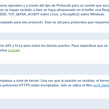
stema operativo y a través del tipo de Protocolo para un socket que es
datos se hayan recibido o bien se haya almacenado en el buffer una R
eBSD,
sobre Linux, y AcceptEx() sobre Windows.
TCP_DEFER_ACCEPT
aceptado para ese protocolo. Esto es útil para protocolos que requiere
rto 443 y
para todos los demás puertos. Para especificar que se e
http
ectiva
.
Listen
letas a nivel de kernel. Una vez que la petición es recibida, el kernel 
 peticiones HTTPS están encriptadas, sólo se utiliza el filtro
accf_data