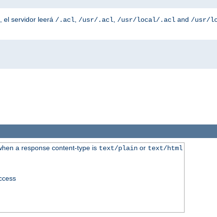
, el servidor leerá
,
,
and
/.acl
/usr/.acl
/usr/local/.acl
/usr/l
when a response content-type is
or
text/plain
text/html
access